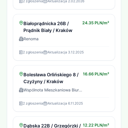
2
zgłoszenia
Aktualizacja
2.02.2026
24.35 PLN/m²
Białoprądnicka 26B /
Prądnik Biały / Kraków
Renoma
2
zgłoszenia
Aktualizacja
3.12.2025
16.66 PLN/m²
Bolesława Orlińskiego 8 /
Czyżyny / Kraków
Wspólnota Mieszkaniowa Biuro Szczurek-Wójciak
2
zgłoszenia
Aktualizacja
6.11.2025
12.22 PLN/m²
Dąbska 22B / Grzegórzki /