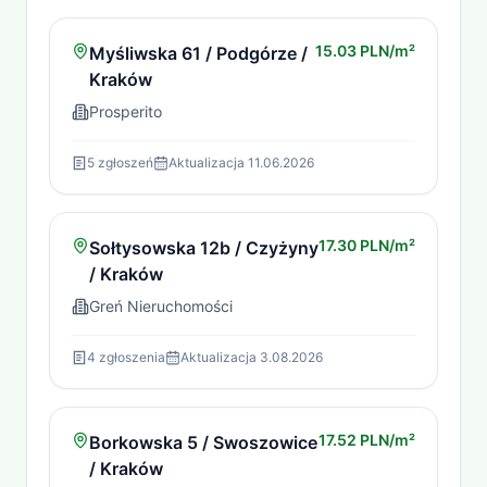
15.03 PLN/m²
Myśliwska 61 / Podgórze /
Kraków
Prosperito
5
zgłoszeń
Aktualizacja
11.06.2026
17.30 PLN/m²
Sołtysowska 12b / Czyżyny
/ Kraków
Greń Nieruchomości
4
zgłoszenia
Aktualizacja
3.08.2026
17.52 PLN/m²
Borkowska 5 / Swoszowice
/ Kraków