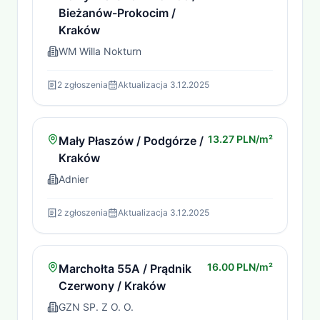
Bieżanów-Prokocim /
Kraków
WM Willa Nokturn
2
zgłoszenia
Aktualizacja
3.12.2025
13.27 PLN/m²
Mały Płaszów / Podgórze /
Kraków
Adnier
2
zgłoszenia
Aktualizacja
3.12.2025
16.00 PLN/m²
Marchołta 55A / Prądnik
Czerwony / Kraków
GZN SP. Z O. O.