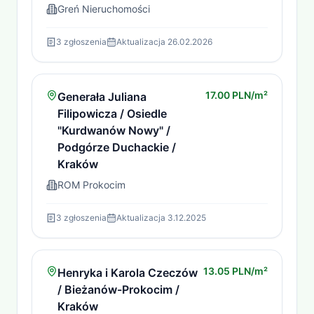
Greń Nieruchomości
3
zgłoszenia
Aktualizacja
26.02.2026
17.00 PLN/m²
Generała Juliana
Filipowicza / Osiedle
"Kurdwanów Nowy" /
Podgórze Duchackie /
Kraków
ROM Prokocim
3
zgłoszenia
Aktualizacja
3.12.2025
13.05 PLN/m²
Henryka i Karola Czeczów
/ Bieżanów-Prokocim /
Kraków