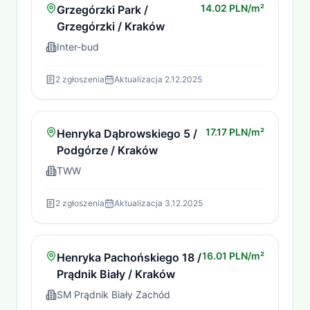
14.02 PLN/m²
Grzegórzki Park /
Grzegórzki / Kraków
Inter-bud
2
zgłoszenia
Aktualizacja
2.12.2025
17.17 PLN/m²
Henryka Dąbrowskiego 5 /
Podgórze / Kraków
TWW
2
zgłoszenia
Aktualizacja
3.12.2025
16.01 PLN/m²
Henryka Pachońskiego 18 /
Prądnik Biały / Kraków
SM Prądnik Biały Zachód