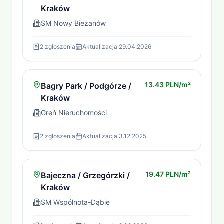
Kraków
SM Nowy Bieżanów
2
zgłoszenia
Aktualizacja
29.04.2026
13.43 PLN/m²
Bagry Park / Podgórze /
Kraków
Greń Nieruchomości
2
zgłoszenia
Aktualizacja
3.12.2025
19.47 PLN/m²
Bajeczna / Grzegórzki /
Kraków
SM Wspólnota-Dąbie