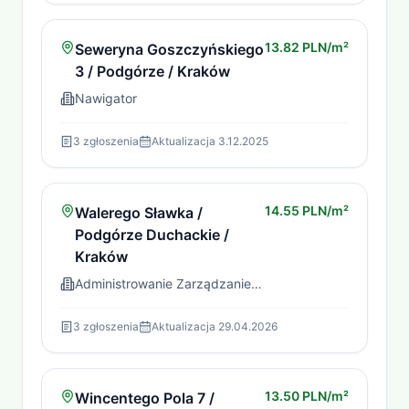
13.82 PLN/m²
Seweryna Goszczyńskiego
3 / Podgórze / Kraków
Nawigator
3
zgłoszenia
Aktualizacja
3.12.2025
14.55 PLN/m²
Walerego Sławka /
Podgórze Duchackie /
Kraków
Administrowanie Zarządzanie Nieruchomościami Sp. z o.o
3
zgłoszenia
Aktualizacja
29.04.2026
13.50 PLN/m²
Wincentego Pola 7 /