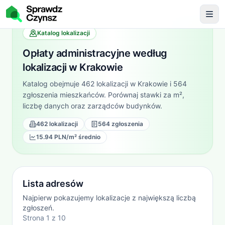
Katalog lokalizacji
Opłaty administracyjne według
lokalizacji
w Krakowie
Katalog obejmuje
462
lokalizacji
w Krakowie
i
564
zgłoszenia
mieszkańców. Porównaj stawki za m²,
liczbę danych oraz zarządców budynków.
462 lokalizacji
564 zgłoszenia
15.94 PLN/m² średnio
Lista adresów
Najpierw pokazujemy lokalizacje z największą liczbą
zgłoszeń.
Strona
1
z
10