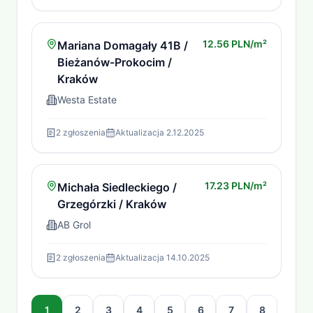
12.56 PLN/m²
Mariana Domagały 41B /
Bieżanów-Prokocim /
Kraków
Westa Estate
2
zgłoszenia
Aktualizacja
2.12.2025
17.23 PLN/m²
Michała Siedleckiego /
Grzegórzki / Kraków
AB Grol
2
zgłoszenia
Aktualizacja
14.10.2025
1
2
3
4
5
6
7
8