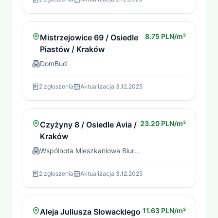
8.75 PLN/m²
Mistrzejowice 69 / Osiedle
Piastów / Kraków
DomBud
2
zgłoszenia
Aktualizacja
3.12.2025
23.20 PLN/m²
Czyżyny 8 / Osiedle Avia /
Kraków
Wspólnota Mieszkaniowa Biuro Szczurek-Wójciak
2
zgłoszenia
Aktualizacja
3.12.2025
11.63 PLN/m²
Aleja Juliusza Słowackiego