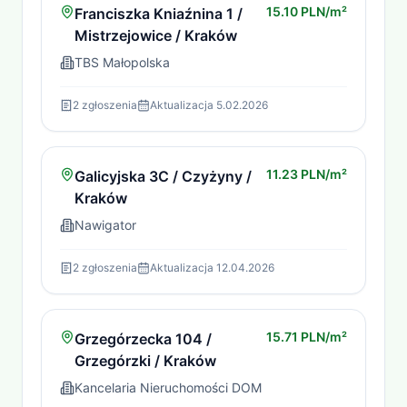
15.10 PLN/m²
Franciszka Kniaźnina 1 /
Mistrzejowice / Kraków
TBS Małopolska
2
zgłoszenia
Aktualizacja
5.02.2026
11.23 PLN/m²
Galicyjska 3C / Czyżyny /
Kraków
Nawigator
2
zgłoszenia
Aktualizacja
12.04.2026
15.71 PLN/m²
Grzegórzecka 104 /
Grzegórzki / Kraków
Kancelaria Nieruchomości DOM