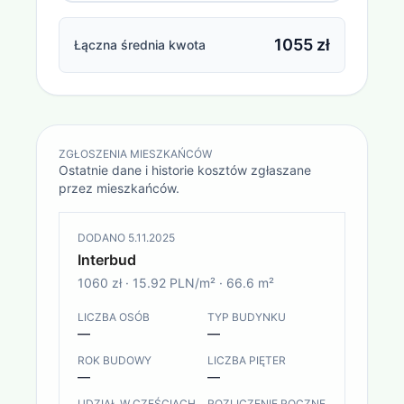
1055 zł
Łączna średnia kwota
ZGŁOSZENIA MIESZKAŃCÓW
Ostatnie dane i historie kosztów zgłaszane
przez mieszkańców.
DODANO
5.11.2025
Interbud
1060 zł
·
15.92 PLN/m²
·
66.6
m²
LICZBA OSÓB
TYP BUDYNKU
—
—
ROK BUDOWY
LICZBA PIĘTER
—
—
UDZIAŁ W CZĘŚCIACH
ROZLICZENIE ROCZNE