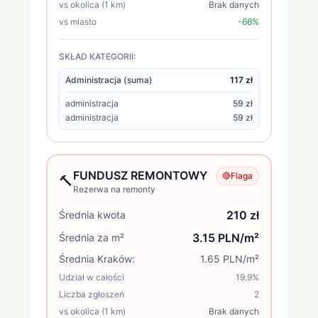
vs okolica (1 km)
Brak danych
vs miasto
-66%
SKŁAD KATEGORII:
Administracja (suma)
117 zł
administracja
59 zł
administracja
59 zł
FUNDUSZ REMONTOWY
🔴
Flaga
🔨
Rezerwa na remonty
210 zł
Średnia kwota
3.15 PLN/m²
Średnia za m²
Średnia
Kraków
:
1.65 PLN/m²
Udział w całości
19.9
%
Liczba zgłoszeń
2
vs okolica (1 km)
Brak danych