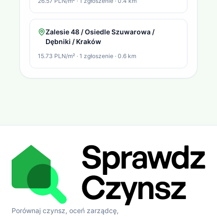
26.57 PLN/m²
·
1
zgłoszenie
·
0.4
km
Zalesie 48 / Osiedle Szuwarowa /
Dębniki / Kraków
15.73 PLN/m²
·
1
zgłoszenie
·
0.6
km
Porównaj czynsz, oceń zarządcę,