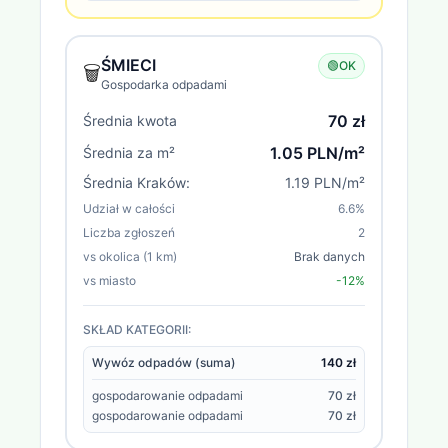
ŚMIECI
🟢
OK
🗑️
Gospodarka odpadami
70 zł
Średnia kwota
1.05 PLN/m²
Średnia za m²
Średnia
Kraków
:
1.19 PLN/m²
Udział w całości
6.6
%
Liczba zgłoszeń
2
vs okolica (1 km)
Brak danych
vs miasto
-12%
SKŁAD KATEGORII:
Wywóz odpadów (suma)
140 zł
gospodarowanie odpadami
70 zł
gospodarowanie odpadami
70 zł