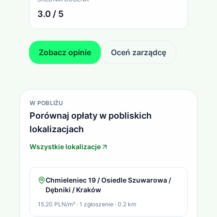
3.0 / 5
Zobacz opinie
Oceń zarządcę
W POBLIŻU
Porównaj opłaty w pobliskich
lokalizacjach
Wszystkie lokalizacje
Chmieleniec 19 / Osiedle Szuwarowa /
Dębniki / Kraków
15.20 PLN/m²
·
1
zgłoszenie
·
0.2
km