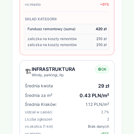
vs miasto
+91%
SKŁAD KATEGORII:
Fundusz remontowy (suma)
420 zł
zaliczka na koszty remontów
210 zł
zaliczka na koszty remontów
210 zł
INFRASTRUKTURA
🟢
OK
🏗️
Windy, parkingi, itp.
29 zł
Średnia kwota
0.43 PLN/m²
Średnia za m²
Średnia
Kraków
:
1.12 PLN/m²
Udział w całości
2.7
%
Liczba zgłoszeń
2
vs okolica (1 km)
Brak danych
vs miasto
-61%