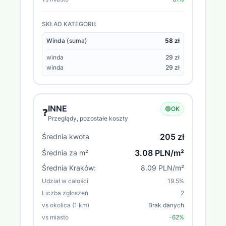
SKŁAD KATEGORII:
Winda (suma)
58 zł
winda
29 zł
winda
29 zł
INNE
🟢
OK
❓
Przeglądy, pozostałe koszty
205 zł
Średnia kwota
3.08 PLN/m²
Średnia za m²
Średnia
Kraków
:
8.09 PLN/m²
Udział w całości
19.5
%
Liczba zgłoszeń
2
vs okolica (1 km)
Brak danych
vs miasto
-62%