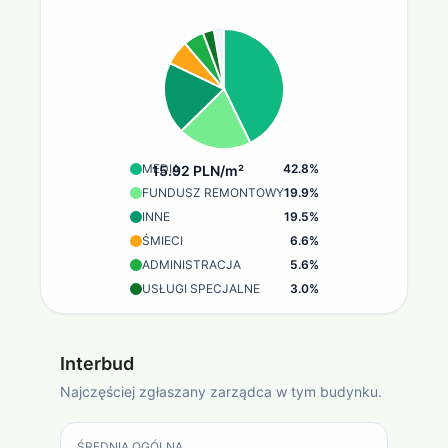
MEDIA
42.8
%
15.92 PLN/m²
FUNDUSZ REMONTOWY
19.9
%
INNE
19.5
%
ŚMIECI
6.6
%
ADMINISTRACJA
5.6
%
USŁUGI SPECJALNE
3.0
%
Interbud
Najczęściej zgłaszany zarządca w tym budynku.
ŚREDNIA OGÓLNA