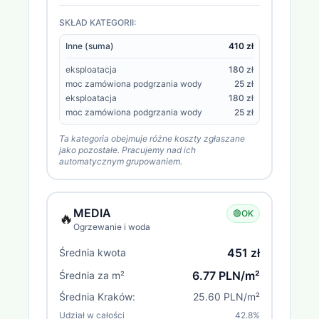
SKŁAD KATEGORII:
Inne (suma)
410 zł
eksploatacja
180 zł
moc zamówiona podgrzania wody
25 zł
eksploatacja
180 zł
moc zamówiona podgrzania wody
25 zł
Ta kategoria obejmuje różne koszty zgłaszane
jako pozostałe. Pracujemy nad ich
automatycznym grupowaniem.
MEDIA
🟢
OK
🔥
Ogrzewanie i woda
451 zł
Średnia kwota
6.77 PLN/m²
Średnia za m²
Średnia
Kraków
:
25.60 PLN/m²
Udział w całości
42.8
%