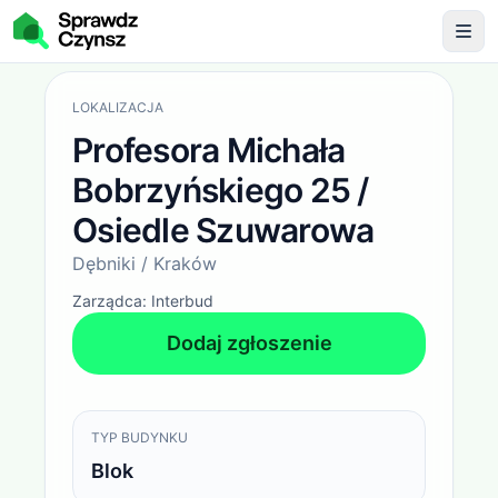
Opłaty administracyjne
Profesora Michała Bobrzyński
LOKALIZACJA
Profesora Michała
Bobrzyńskiego 25 /
Osiedle Szuwarowa
Dębniki / Kraków
Zarządca:
Interbud
Dodaj zgłoszenie
TYP BUDYNKU
Blok