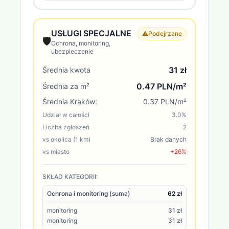
USŁUGI SPECJALNE
⚠️
Podejrzane
🛡️
Ochrona, monitoring,
ubezpieczenie
31 zł
Średnia kwota
0.47 PLN/m²
Średnia za m²
Średnia
Kraków
:
0.37 PLN/m²
Udział w całości
3.0
%
Liczba zgłoszeń
2
vs okolica (1 km)
Brak danych
vs miasto
+26%
SKŁAD KATEGORII:
Ochrona i monitoring (suma)
62 zł
monitoring
31 zł
monitoring
31 zł