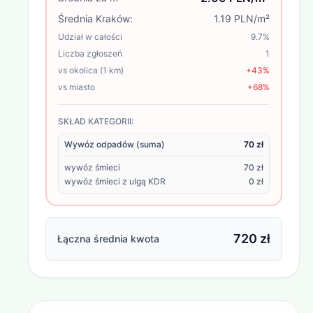
Średnia
Kraków
:
1.19 PLN/m²
Udział w całości
9.7
%
Liczba zgłoszeń
1
vs okolica (1 km)
+43%
vs miasto
+68%
SKŁAD KATEGORII:
Wywóz odpadów (suma)
70 zł
wywóz śmieci
70 zł
wywóz śmieci z ulgą KDR
0 zł
720 zł
Łączna średnia kwota