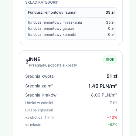
SKŁAD KATEGORII:
Fundusz remontowy (suma)
35 zł
fundusz remontowy mieszkania
35 zł
fundusz remontowy garaże
0 zł
fundusz remontowy komórki
0 zł
INNE
🟢
OK
❓
Przeglądy, pozostałe koszty
51 zł
Średnia kwota
1.46 PLN/m²
Średnia za m²
Średnia
Kraków
:
8.09 PLN/m²
Udział w całości
7.1
%
Liczba zgłoszeń
1
vs okolica (1 km)
+43%
vs miasto
-82%