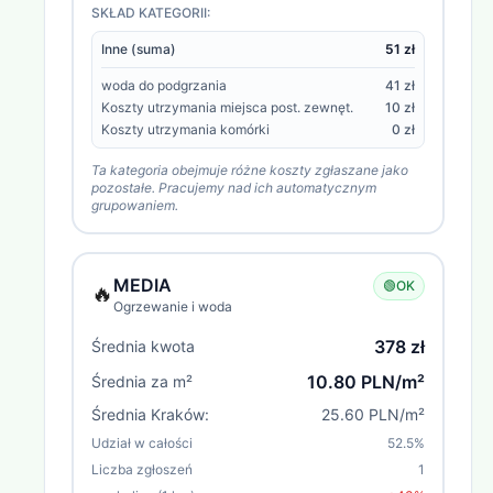
SKŁAD KATEGORII:
Inne (suma)
51 zł
woda do podgrzania
41 zł
Koszty utrzymania miejsca post. zewnęt.
10 zł
Koszty utrzymania komórki
0 zł
Ta kategoria obejmuje różne koszty zgłaszane jako
pozostałe. Pracujemy nad ich automatycznym
grupowaniem.
MEDIA
🟢
OK
🔥
Ogrzewanie i woda
378 zł
Średnia kwota
10.80 PLN/m²
Średnia za m²
Średnia
Kraków
:
25.60 PLN/m²
Udział w całości
52.5
%
Liczba zgłoszeń
1