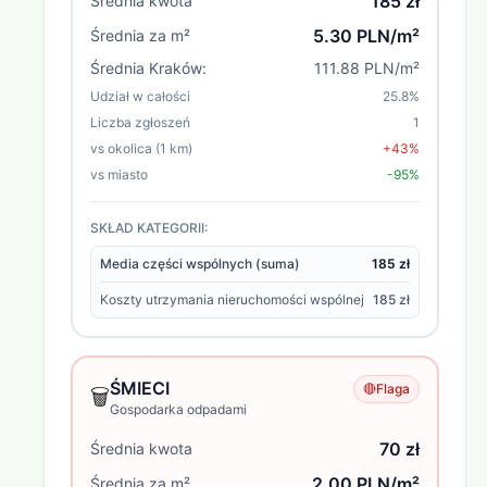
185 zł
Średnia kwota
5.30 PLN/m²
Średnia za m²
Średnia
Kraków
:
111.88 PLN/m²
Udział w całości
25.8
%
Liczba zgłoszeń
1
vs okolica (1 km)
+43%
vs miasto
-95%
SKŁAD KATEGORII:
Media części wspólnych (suma)
185 zł
Koszty utrzymania nieruchomości wspólnej
185 zł
ŚMIECI
🔴
Flaga
🗑️
Gospodarka odpadami
70 zł
Średnia kwota
2.00 PLN/m²
Średnia za m²