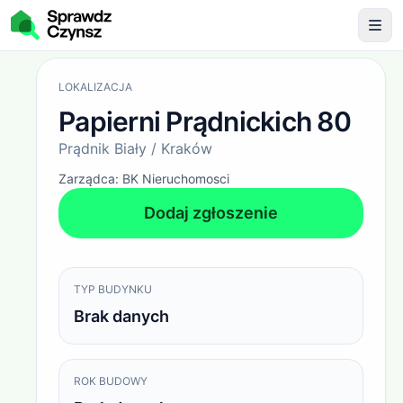
Opłaty administracyjne
Papierni Prądnickich 80 / Prąd
LOKALIZACJA
Papierni Prądnickich 80
Prądnik Biały / Kraków
Zarządca:
BK Nieruchomosci
Dodaj zgłoszenie
TYP BUDYNKU
Brak danych
ROK BUDOWY