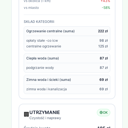
vs okolica (1 km)
+43%
vs miasto
-58%
SKŁAD KATEGORII:
Ogrzewanie centralne (suma)
222 zł
opłaty stałe -co icw
98 zł
centralne ogrzewanie
125 zł
Ciepła woda (suma)
87 zł
podgrzanie wody
87 zł
Zimna woda i ścieki (suma)
69 zł
zimna woda i kanalizacja
69 zł
UTRZYMANIE
🟢
OK
🏢
Czystość i naprawy