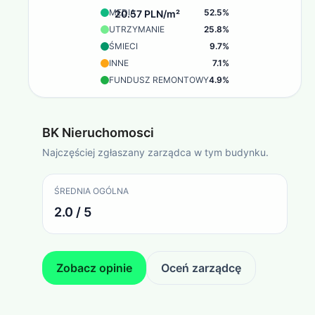
MEDIA
52.5
%
20.57 PLN/m²
UTRZYMANIE
25.8
%
ŚMIECI
9.7
%
INNE
7.1
%
FUNDUSZ REMONTOWY
4.9
%
BK Nieruchomosci
Najczęściej zgłaszany zarządca w tym budynku.
ŚREDNIA OGÓLNA
2.0 / 5
Zobacz opinie
Oceń zarządcę