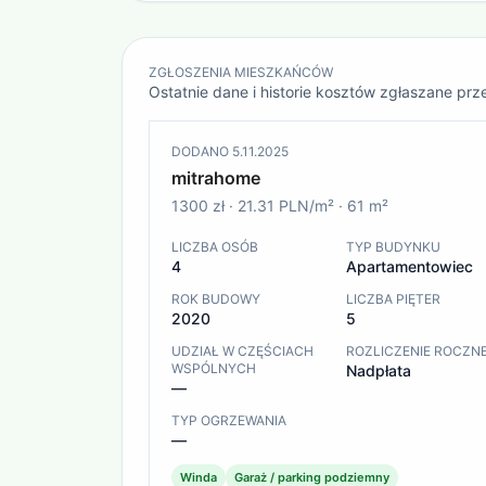
ZGŁOSZENIA MIESZKAŃCÓW
Ostatnie dane i historie kosztów zgłaszane pr
DODANO
5.11.2025
mitrahome
1300 zł
·
21.31 PLN/m²
·
61
m²
LICZBA OSÓB
TYP BUDYNKU
4
Apartamentowiec
ROK BUDOWY
LICZBA PIĘTER
2020
5
UDZIAŁ W CZĘŚCIACH
ROZLICZENIE ROCZN
WSPÓLNYCH
Nadpłata
—
TYP OGRZEWANIA
—
Winda
Garaż / parking podziemny