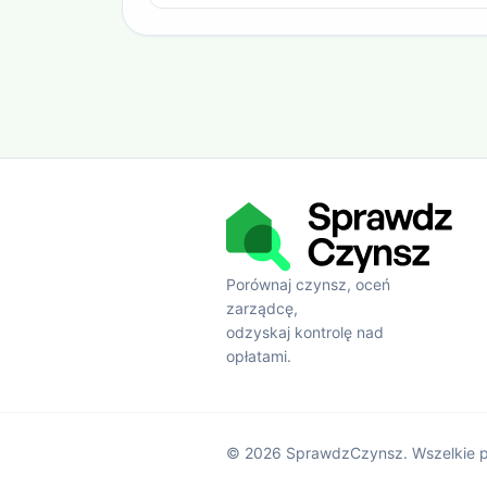
Porównaj czynsz, oceń
zarządcę,
odzyskaj kontrolę nad
opłatami.
©
2026
SprawdzCzynsz. Wszelkie p