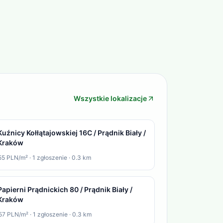
Wszystkie lokalizacje
Kuźnicy Kołłątajowskiej 16C / Prądnik Biały /
Kraków
55 PLN/m²
·
1
zgłoszenie
·
0.3
km
Papierni Prądnickich 80 / Prądnik Biały /
Kraków
57 PLN/m²
·
1
zgłoszenie
·
0.3
km