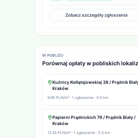
Zobacz szczegóły zgłoszenia
W POBLIŻU
Porównaj opłaty w pobliskich lokali
Kuźnicy Kołłątajowskiej 38 / Prądnik Biały
Kraków
9.90 PLN/m²
·
1
zgłoszenie
·
0.0
km
Papierni Prądnickich 76 / Prądnik Biały /
Kraków
12.95 PLN/m²
·
1
zgłoszenie
·
0.3
km