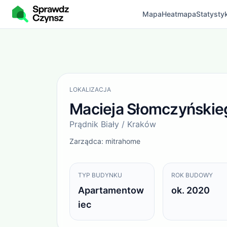
Mapa
Heatmapa
Statystyk
Opłaty administracyjne
Macieja Słomczyńskie
LOKALIZACJA
Macieja Słomczyńskie
Prądnik Biały / Kraków
Zarządca:
mitrahome
TYP BUDYNKU
ROK BUDOWY
Apartamentow
ok. 2020
iec