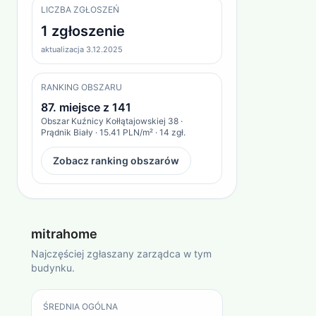
LICZBA ZGŁOSZEŃ
1 zgłoszenie
aktualizacja 3.12.2025
RANKING OBSZARU
87
. miejsce z
141
Obszar
Kuźnicy Kołłątajowskiej 38 ·
Prądnik Biały
·
15.41 PLN/m²
·
14
zgł.
Zobacz ranking obszarów
mitrahome
Najczęściej zgłaszany zarządca w tym
budynku.
ŚREDNIA OGÓLNA