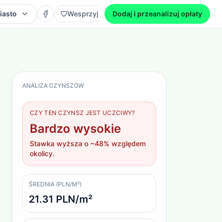
iasto
Wesprzyj
Dodaj i przeanalizuj opłaty
ANALIZA CZYNSZÓW
CZY TEN CZYNSZ JEST UCZCIWY?
Bardzo wysokie
Stawka wyższa o ~48% względem
okolicy.
ŚREDNIA (PLN/M²)
21.31 PLN/m²