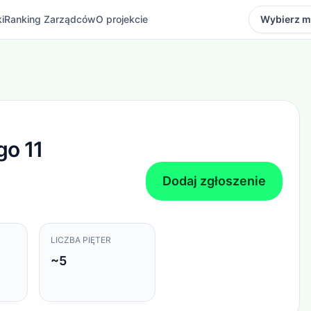
i
Ranking Zarządców
O projekcie
Wybierz m
go 11 / Prądnik Biały / Kraków
go 11
Dodaj zgłoszenie
LICZBA PIĘTER
~5