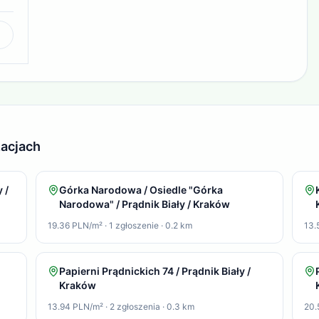
zacjach
 /
Górka Narodowa / Osiedle "Górka
Narodowa" / Prądnik Biały / Kraków
19.36 PLN/m²
·
1
zgłoszenie
·
0.2
km
13.
Papierni Prądnickich 74 / Prądnik Biały /
Kraków
13.94 PLN/m²
·
2
zgłoszenia
·
0.3
km
20.