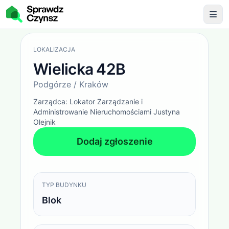
Opłaty administracyjne
Wielicka 42B / Podgórze / Kr
LOKALIZACJA
Wielicka 42B
Podgórze / Kraków
Zarządca:
Lokator Zarządzanie i
Administrowanie Nieruchomościami Justyna
Olejnik
Dodaj zgłoszenie
TYP BUDYNKU
Blok