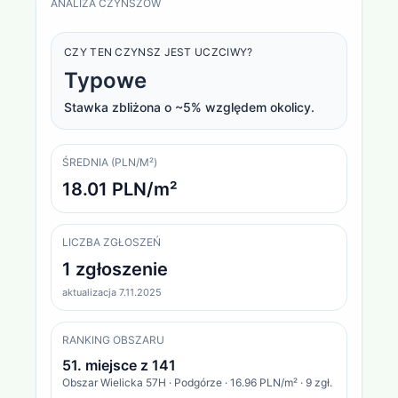
ANALIZA CZYNSZÓW
CZY TEN CZYNSZ JEST UCZCIWY?
Typowe
Stawka zbliżona o ~5% względem okolicy.
ŚREDNIA (PLN/M²)
18.01 PLN/m²
LICZBA ZGŁOSZEŃ
1 zgłoszenie
aktualizacja 7.11.2025
RANKING OBSZARU
51
. miejsce z
141
Obszar
Wielicka 57H · Podgórze
·
16.96 PLN/m²
·
9
zgł.