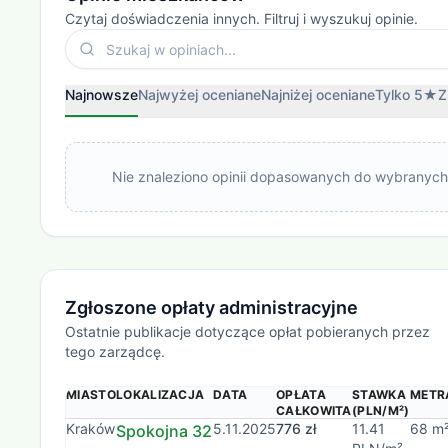
Czytaj doświadczenia innych. Filtruj i wyszukuj opinie.
Najnowsze
Najwyżej oceniane
Najniżej oceniane
Tylko 5★
Z
Nie znaleziono opinii dopasowanych do wybranych f
Zgłoszone opłaty administracyjne
Ostatnie publikacje dotyczące opłat pobieranych przez
tego zarządcę.
MIASTO
LOKALIZACJA
DATA
OPŁATA
STAWKA
METR
CAŁKOWITA
(PLN/M²)
Kraków
5.11.2025
776 zł
11.41
68 m
Spokojna 32