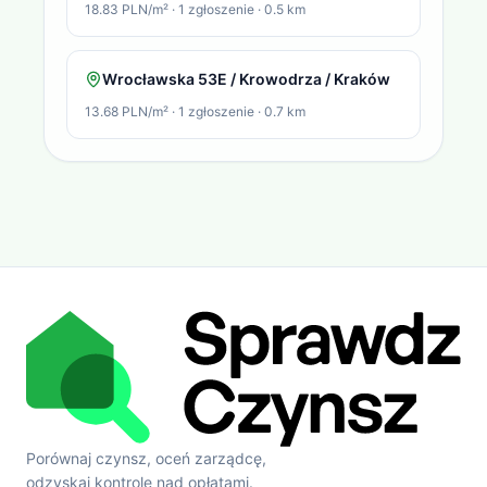
18.83 PLN/m²
·
1
zgłoszenie
·
0.5
km
Wrocławska 53E / Krowodrza / Kraków
13.68 PLN/m²
·
1
zgłoszenie
·
0.7
km
Porównaj czynsz, oceń zarządcę,
odzyskaj kontrolę nad opłatami.