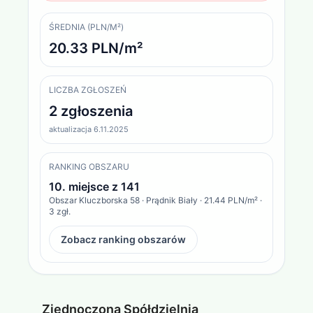
ŚREDNIA (PLN/M²)
20.33 PLN/m²
LICZBA ZGŁOSZEŃ
2 zgłoszenia
aktualizacja 6.11.2025
RANKING OBSZARU
10
. miejsce z
141
Obszar
Kluczborska 58 · Prądnik Biały
·
21.44 PLN/m²
·
3
zgł.
Zobacz ranking obszarów
Zjednoczona Spółdzielnia