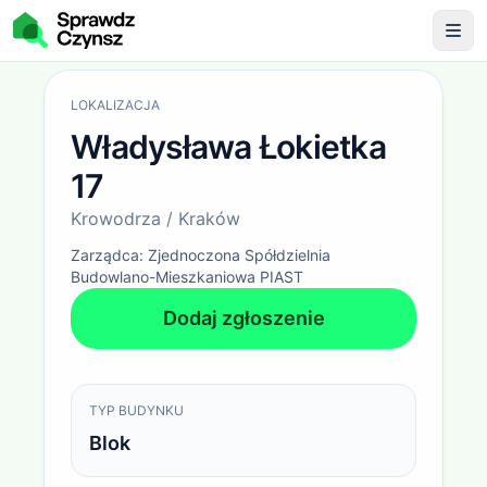
Opłaty administracyjne
Władysława Łokietka 17 / Kro
LOKALIZACJA
Władysława Łokietka
17
Krowodrza / Kraków
Zarządca:
Zjednoczona Spółdzielnia
Budowlano-Mieszkaniowa PIAST
Dodaj zgłoszenie
TYP BUDYNKU
Blok