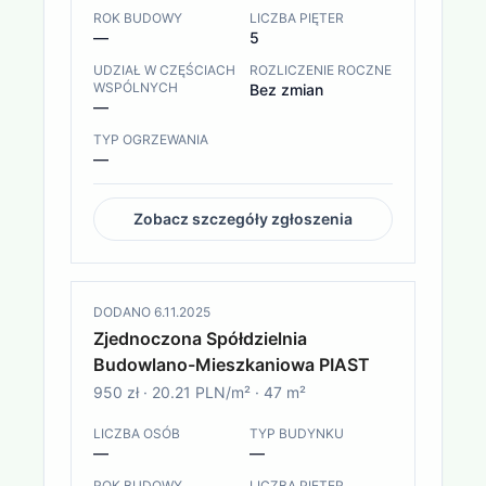
ROK BUDOWY
LICZBA PIĘTER
—
5
UDZIAŁ W CZĘŚCIACH
ROZLICZENIE ROCZNE
WSPÓLNYCH
Bez zmian
—
TYP OGRZEWANIA
—
Zobacz szczegóły zgłoszenia
DODANO
6.11.2025
Zjednoczona Spółdzielnia
Budowlano-Mieszkaniowa PIAST
950 zł
·
20.21 PLN/m²
·
47
m²
LICZBA OSÓB
TYP BUDYNKU
—
—
ROK BUDOWY
LICZBA PIĘTER