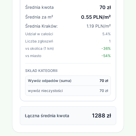
70 zł
Średnia kwota
0.55 PLN/m²
Średnia za m²
Średnia
Kraków
:
1.19 PLN/m²
Udział w całości
5.4
%
Liczba zgłoszeń
1
vs okolica (1 km)
-36%
vs miasto
-54%
SKŁAD KATEGORII:
Wywóz odpadów (suma)
70 zł
wywóz nieczystości
70 zł
1288 zł
Łączna średnia kwota