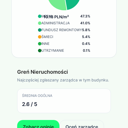
MEDIA
47.3
%
10.18 PLN/m²
ADMINISTRACJA
41.0
%
FUNDUSZ REMONTOWY
5.8
%
ŚMIECI
5.4
%
INNE
0.4
%
UTRZYMANIE
0.1
%
Greń Nieruchomości
Najczęściej zgłaszany zarządca w tym budynku.
ŚREDNIA OGÓLNA
2.6 / 5
Zobacz opinie
Oceń zarządcę