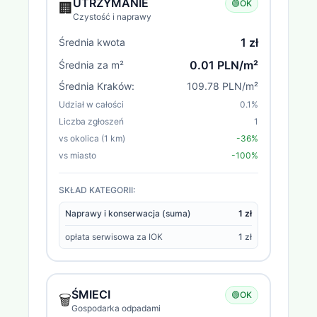
UTRZYMANIE
🟢
OK
🏢
Czystość i naprawy
1 zł
Średnia kwota
0.01 PLN/m²
Średnia za m²
Średnia
Kraków
:
109.78 PLN/m²
Udział w całości
0.1
%
Liczba zgłoszeń
1
vs okolica (1 km)
-36%
vs miasto
-100%
SKŁAD KATEGORII:
Naprawy i konserwacja (suma)
1 zł
opłata serwisowa za IOK
1 zł
ŚMIECI
🟢
OK
🗑️
Gospodarka odpadami