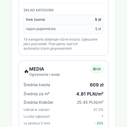
SKŁAD KATEGORII:
Inne (suma)
5 zł
najem pojemników
5 zł
Ta kategoria obejmuje różne koszty zgłaszane
jako pozostałe. Pracujemy nad ich
automatycznym grupowaniem.
MEDIA
🟢
OK
🔥
Ogrzewanie i woda
609 zł
Średnia kwota
4.81 PLN/m²
Średnia za m²
Średnia
Kraków
:
25.45 PLN/m²
Udział w całości
47.3
%
Liczba zgłoszeń
1
vs okolica (1 km)
-36%