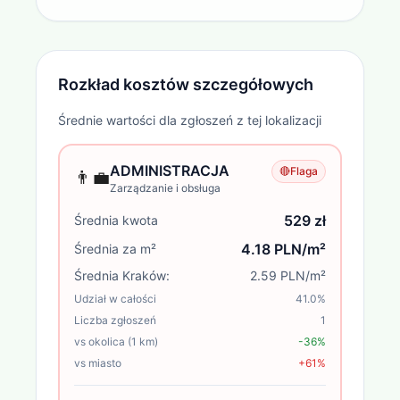
Rozkład kosztów szczegółowych
Średnie wartości dla zgłoszeń z tej lokalizacji
ADMINISTRACJA
🔴
Flaga
👨‍💼
Zarządzanie i obsługa
529 zł
Średnia kwota
4.18 PLN/m²
Średnia za m²
Średnia
Kraków
:
2.59 PLN/m²
Udział w całości
41.0
%
Liczba zgłoszeń
1
vs okolica (1 km)
-36%
vs miasto
+61%