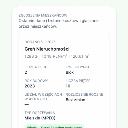
ZGŁOSZENIA MIESZKAŃCÓW
Ostatnie dane i historie kosztów zgłaszane
przez mieszkańców.
DODANO
5.11.2025
Greń Nieruchomości
1288 zł
·
10.18 PLN/m²
·
126.61
m²
LICZBA OSÓB
TYP BUDYNKU
2
Blok
ROK BUDOWY
LICZBA PIĘTER
2023
10
UDZIAŁ W CZĘŚCIACH
ROZLICZENIE ROCZNE
WSPÓLNYCH
Bez zmian
—
TYP OGRZEWANIA
Miejskie (MPEC)
Winda
Garaż / parking podziemny