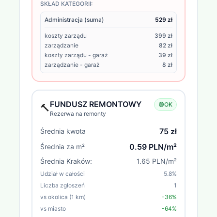
SKŁAD KATEGORII:
Administracja (suma)
529 zł
koszty zarządu
399 zł
zarządzanie
82 zł
koszty zarządu - garaż
39 zł
zarządzanie - garaż
8 zł
FUNDUSZ REMONTOWY
🟢
OK
🔨
Rezerwa na remonty
75 zł
Średnia kwota
0.59 PLN/m²
Średnia za m²
Średnia
Kraków
:
1.65 PLN/m²
Udział w całości
5.8
%
Liczba zgłoszeń
1
vs okolica (1 km)
-36%
vs miasto
-64%