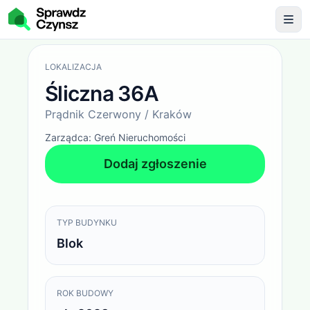
Opłaty administracyjne
Śliczna 36A / Prądnik Czerwo
LOKALIZACJA
Śliczna 36A
Prądnik Czerwony / Kraków
Zarządca:
Greń Nieruchomości
Dodaj zgłoszenie
TYP BUDYNKU
Blok
ROK BUDOWY