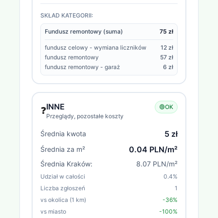
SKŁAD KATEGORII:
Fundusz remontowy (suma)
75 zł
fundusz celowy - wymiana liczników
12 zł
fundusz remontowy
57 zł
fundusz remontowy - garaż
6 zł
INNE
🟢
OK
❓
Przeglądy, pozostałe koszty
5 zł
Średnia kwota
0.04 PLN/m²
Średnia za m²
Średnia
Kraków
:
8.07 PLN/m²
Udział w całości
0.4
%
Liczba zgłoszeń
1
vs okolica (1 km)
-36%
vs miasto
-100%