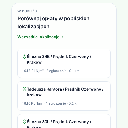
W POBLIŻU
Porównaj opłaty w pobliskich
lokalizacjach
Wszystkie lokalizacje
Śliczna 34B / Prądnik Czerwony /
Kraków
16.13 PLN/m²
·
2
zgłoszenia
·
0.1
km
Tadeusza Kantora / Prądnik Czerwony /
Kraków
18.16 PLN/m²
·
1
zgłoszenie
·
0.2
km
Śliczna 30b / Prądnik Czerwony /
Kraków