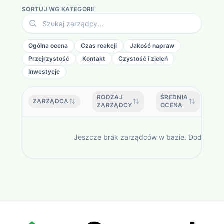
SORTUJ WG KATEGORII
Ogólna ocena
Czas reakcji
Jakość napraw
Przejrzystość
Kontakt
Czystość i zieleń
Inwestycje
RODZAJ
ŚREDNIA
ZARZĄDCA
OP
ZARZĄDCY
OCENA
Jeszcze brak zarządców w bazie. Dodaj zgło