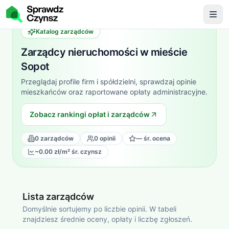
Katalog zarządców
Zarządcy nieruchomości
w mieście
Sopot
Przeglądaj profile firm i spółdzielni, sprawdzaj opinie
mieszkańców oraz raportowane opłaty administracyjne.
Zobacz rankingi opłat i zarządców
0
zarządców
0
opinii
—
śr. ocena
~0.00 zł/m²
śr. czynsz
Lista zarządców
Domyślnie sortujemy po liczbie opinii. W tabeli
znajdziesz średnie oceny,
opłaty i liczbę zgłoszeń.