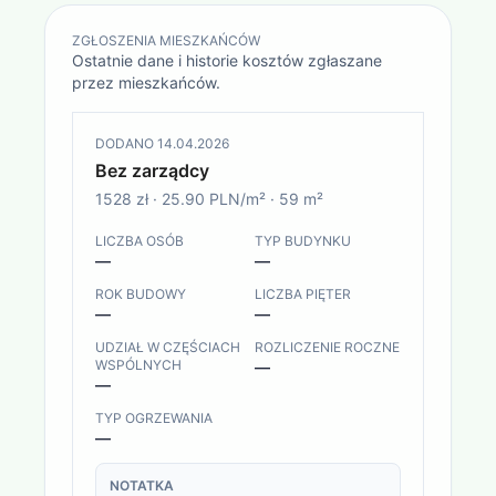
ZGŁOSZENIA MIESZKAŃCÓW
Ostatnie dane i historie kosztów zgłaszane
przez mieszkańców.
DODANO
14.04.2026
Bez zarządcy
1528 zł
·
25.90 PLN/m²
·
59
m²
LICZBA OSÓB
TYP BUDYNKU
—
—
ROK BUDOWY
LICZBA PIĘTER
—
—
UDZIAŁ W CZĘŚCIACH
ROZLICZENIE ROCZNE
WSPÓLNYCH
—
—
TYP OGRZEWANIA
—
NOTATKA