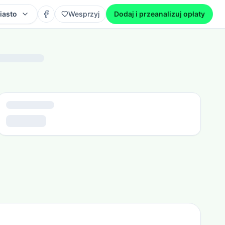
iasto
Wesprzyj
Dodaj i przeanalizuj opłaty