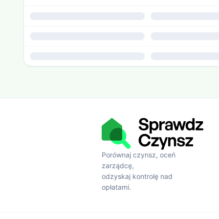
Porównaj czynsz, oceń
zarządcę,
odzyskaj kontrolę nad
opłatami.